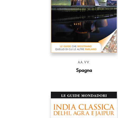
AA.VV.
Spagna