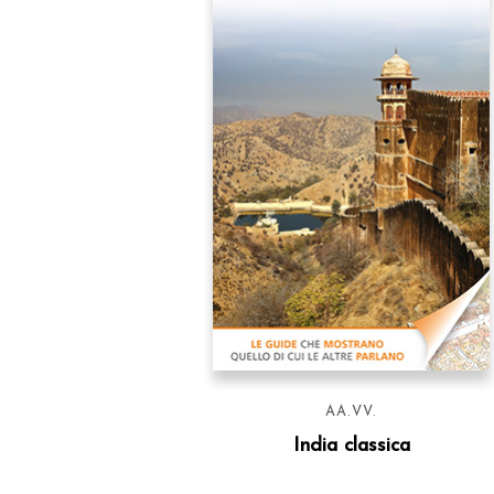
AA.VV.
India classica