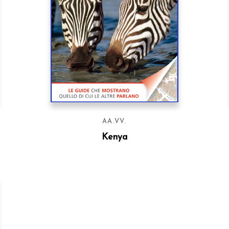
AA.VV.
Kenya