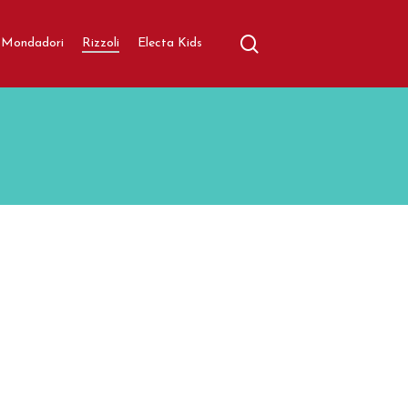
search
aratore
Mondadori
Rizzoli
Electa Kids