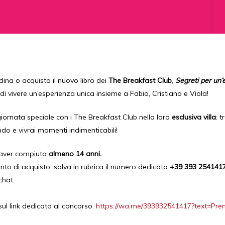
ina o acquista il nuovo libro dei
The Breakfast Club
,
Segreti per un’
 di vivere un’esperienza unica insieme a Fabio, Cristiano e Viola!
 giornata speciale con i The Breakfast Club nella loro
esclusiva villa
: 
ndo e vivrai momenti indimenticabili!
i aver compiuto
almeno 14 anni.
to di acquisto, salva in rubrica il numero dedicato
+39 393 254141
chat.
 sul link dedicato al concorso:
https://wa.me/393932541417?text=Pre