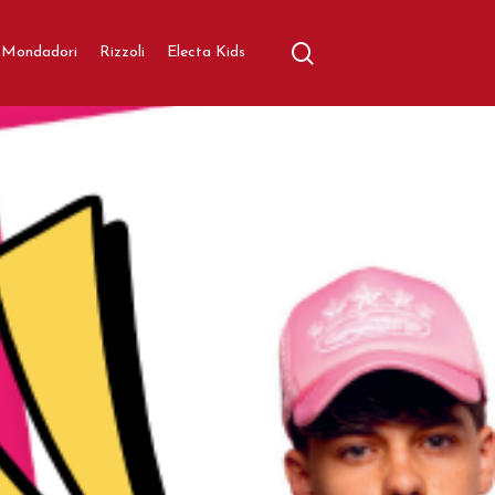
search
aratore
Mondadori
Rizzoli
Electa Kids