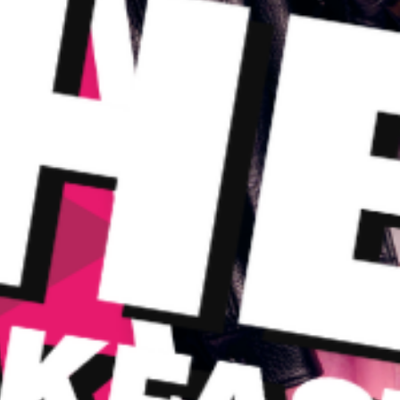
Share
166