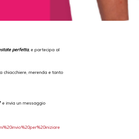
estate perfetta
,
e partecipa al
tra chiacchiere, merenda e tanto
7
e invia un messaggio
mi%20invio%20per%20iniziare