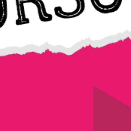
Premere Invio per cercare o ESC per c