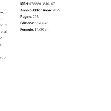
ISBN:
9788891846167
Anno pubblicazione:
2025
ne,
Pagine:
208
he
Edizione:
brossura
no di
Formato:
14x20 cm
re al
da
ri
 suo