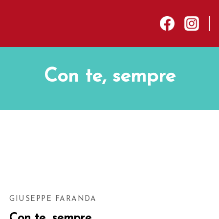
sep
facebook
instagram
Con te, sempre
hiudere
GIUSEPPE FARANDA
Con te, sempre