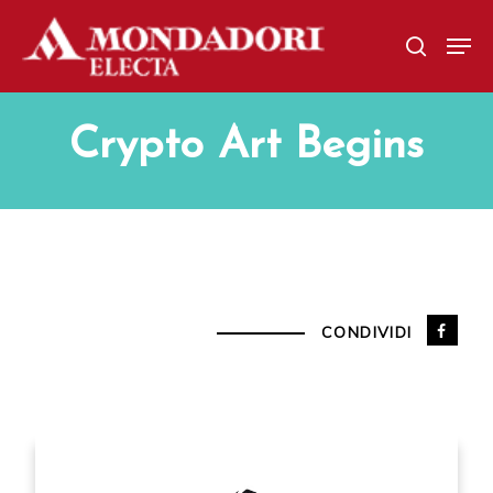
Skip
Men
to
search
main
content
Crypto Art Begins
CONDIVIDI