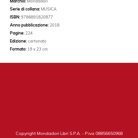
Marchio:
Mondadori
Serie di collana:
MUSICA
ISBN:
9788891820877
Anno pubblicazione:
2018
Pagine:
224
Edizione:
cartonato
Formato:
19 x 23 cm
Copyright Mondadori Libri S.P.A. - P.iva 08856650968