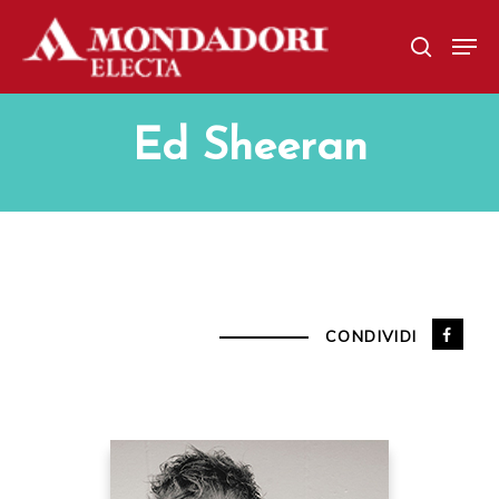
Skip
Men
to
search
main
content
Ed Sheeran
CONDIVIDI