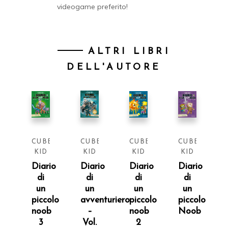
videogame preferito!
ALTRI LIBRI
DELL'AUTORE
CUBE
CUBE
CUBE
CUBE
KID
KID
KID
KID
Diario
Diario
Diario
Diario
di
di
di
di
un
un
un
un
piccolo
avventuriero
piccolo
piccolo
noob
–
noob
Noob
3
Vol.
2