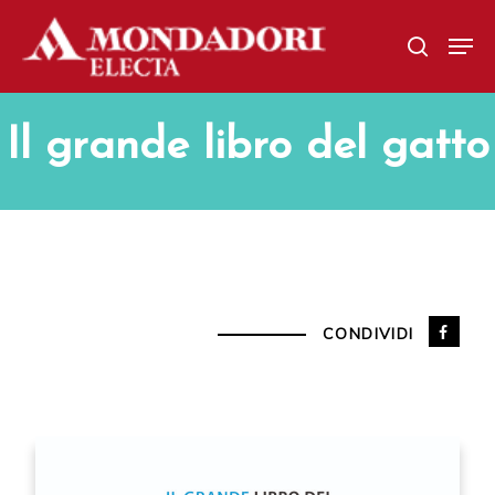
Skip
Men
to
search
main
content
Il grande libro del gatto
CONDIVIDI