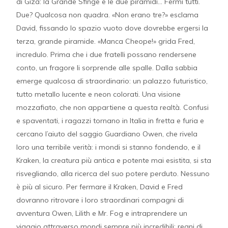
di Giza: la Grande Sfinge e le due piramidi… Fermi tutti.
Due? Qualcosa non quadra. «Non erano tre?» esclama
David, fissando lo spazio vuoto dove dovrebbe ergersi la
terza, grande piramide. «Manca Cheope!» grida Fred,
incredulo. Prima che i due fratelli possano rendersene
conto, un fragore li sorprende alle spalle. Dalla sabbia
emerge qualcosa di straordinario: un palazzo futuristico,
tutto metallo lucente e neon colorati. Una visione
mozzafiato, che non appartiene a questa realtà. Confusi
e spaventati, i ragazzi tornano in Italia in fretta e furia e
cercano l’aiuto del saggio Guardiano Owen, che rivela
loro una terribile verità: i mondi si stanno fondendo, e il
Kraken, la creatura più antica e potente mai esistita, si sta
risvegliando, alla ricerca del suo potere perduto. Nessuno
è più al sicuro. Per fermare il Kraken, David e Fred
dovranno ritrovare i loro straordinari compagni di
avventura Owen, Lilith e Mr. Fog e intraprendere un
viaggio attraverso mondi sempre più incredibili: regni di