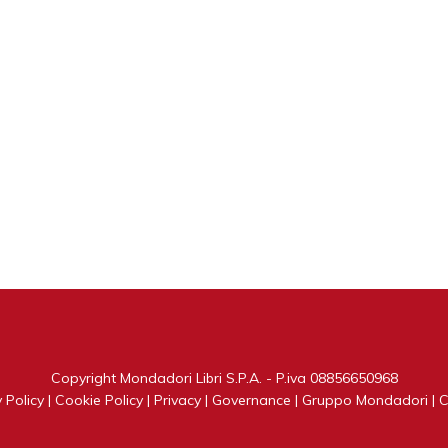
Copyright Mondadori Libri S.P.A. - P.iva 08856650968
 Policy
|
Cookie Policy
|
Privacy
|
Governance
|
Gruppo Mondadori
|
C