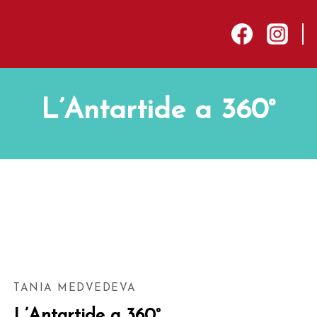
sep
facebook
instagram
L’Antartide a 360°
hiudere
TANIA MEDVEDEVA
L’Antartide a 360°