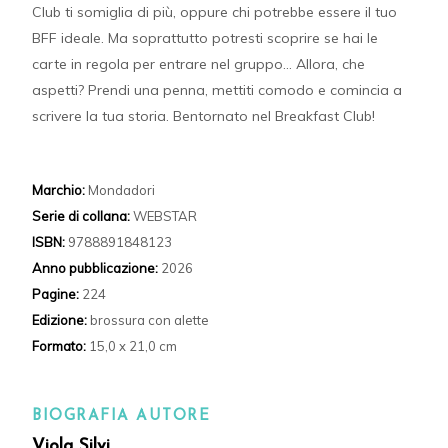
Club ti somiglia di più, oppure chi potrebbe essere il tuo
BFF ideale. Ma soprattutto potresti scoprire se hai le
carte in regola per entrare nel gruppo… Allora, che
aspetti? Prendi una penna, mettiti comodo e comincia a
scrivere la tua storia. Bentornato nel Breakfast Club!
Marchio:
Mondadori
Serie di collana:
WEBSTAR
ISBN:
9788891848123
Anno pubblicazione:
2026
Pagine:
224
Edizione:
brossura con alette
Formato:
15,0 x 21,0 cm
BIOGRAFIA AUTORE
Viola Silvi