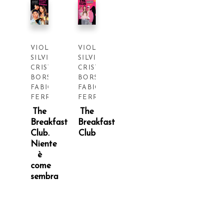
VIOLA
VIOLA
SILVI
,
SILVI
,
CRISTIANO
CRISTIANO
BORSI
,
BORSI
,
FABIO
FABIO
FERRUCCI
FERRUCCI
The
The
Breakfast
Breakfast
Club.
Club
Niente
è
come
sembra