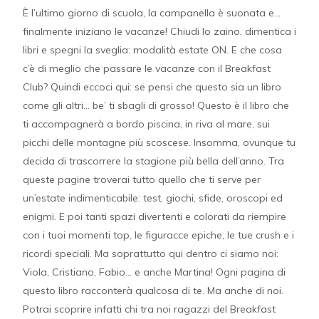
È l’ultimo giorno di scuola, la campanella è suonata e…
finalmente iniziano le vacanze! Chiudi lo zaino, dimentica i
libri e spegni la sveglia: modalità estate ON. E che cosa
c’è di meglio che passare le vacanze con il Breakfast
Club? Quindi eccoci qui: se pensi che questo sia un libro
come gli altri… be’ ti sbagli di grosso! Questo è il libro che
ti accompagnerà a bordo piscina, in riva al mare, sui
picchi delle montagne più scoscese. Insomma, ovunque tu
decida di trascorrere la stagione più bella dell’anno. Tra
queste pagine troverai tutto quello che ti serve per
un’estate indimenticabile: test, giochi, sfide, oroscopi ed
enigmi. E poi tanti spazi divertenti e colorati da riempire
con i tuoi momenti top, le figuracce epiche, le tue crush e i
ricordi speciali. Ma soprattutto qui dentro ci siamo noi:
Viola, Cristiano, Fabio… e anche Martina! Ogni pagina di
questo libro racconterà qualcosa di te. Ma anche di noi.
Potrai scoprire infatti chi tra noi ragazzi del Breakfast