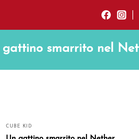
sep
facebook
instagram
gattino smarrito nel Ne
CUBE KID
Un gattino smarrito nel Nether