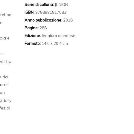
Serie di collana:
JUNIOR
ISBN:
9788891817082
arebbe
Anno pubblicazione:
2018
to
Pagine:
288
Edizione:
legatura olandese
iola e
Formato:
14,0 x 20,4 cm
r.
n l’ha
e da
rali.
man
, Billy
fezia!