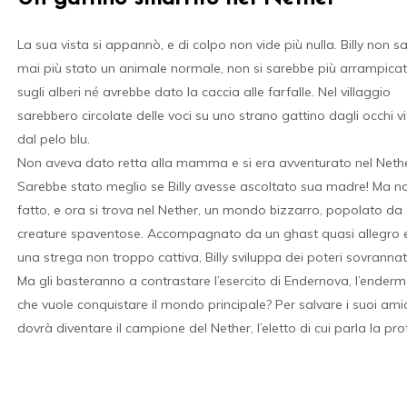
hiudere
La sua vista si appannò, e di colpo non vide più nulla. Billy non s
mai più stato un animale normale, non si sarebbe più arrampica
sugli alberi né avrebbe dato la caccia alle farfalle. Nel villaggio
sarebbero circolate delle voci su uno strano gattino dagli occhi v
dal pelo blu.
Non aveva dato retta alla mamma e si era avventurato nel Nethe
Sarebbe stato meglio se Billy avesse ascoltato sua madre! Ma no
fatto, e ora si trova nel Nether, un mondo bizzarro, popolato da
creature spaventose. Accompagnato da un ghast quasi allegro 
una strega non troppo cattiva, Billy sviluppa dei poteri sovrannatu
Ma gli basteranno a contrastare l’esercito di Endernova, l’ender
che vuole conquistare il mondo principale? Per salvare i suoi amici
dovrà diventare il campione del Nether, l’eletto di cui parla la pro