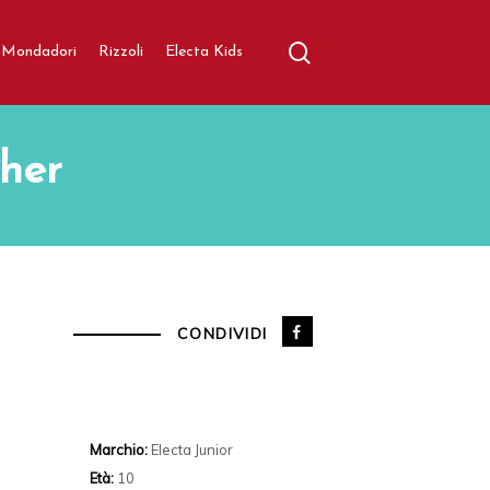
search
aratore
Mondadori
Rizzoli
Electa Kids
ther
CONDIVIDI
Marchio:
Electa Junior
Età:
10