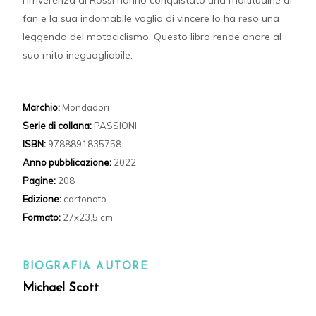
l’irriverenza di Rossi hanno conquistato una moltitudine di
fan e la sua indomabile voglia di vincere lo ha reso una
leggenda del motociclismo. Questo libro rende onore al
suo mito ineguagliabile.
Marchio:
Mondadori
Serie di collana:
PASSIONI
ISBN:
9788891835758
Anno pubblicazione:
2022
Pagine:
208
Edizione:
cartonato
Formato:
27x23,5 cm
BIOGRAFIA AUTORE
Michael Scott