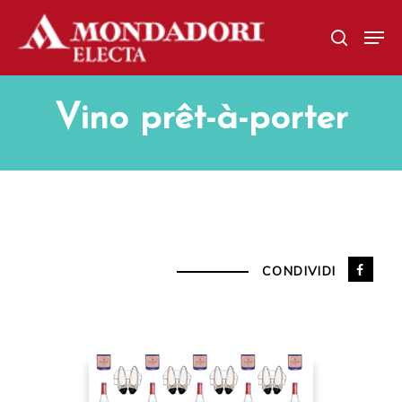
Skip
Men
to
search
main
content
Vino prêt-à-porter
CONDIVIDI