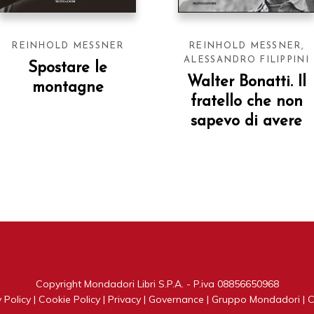
REINHOLD MESSNER
REINHOLD MESSNER
,
ALESSANDRO FILIPPINI
Spostare le
Walter Bonatti. Il
montagne
fratello che non
sapevo di avere
Copyright Mondadori Libri S.P.A. - P.iva 08856650968
 Policy
|
Cookie Policy
|
Privacy
|
Governance
|
Gruppo Mondadori
|
C