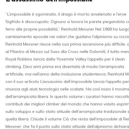
hiudere
“L’impossibile è sgominato, il drago è morto avvelenato e l’eroe
Sigfrido è disoccupato. Ognuno si lavora la parete piegandola co
ferro alle proprie possibilità.” Reinhold Messner Nel 1968 ha luog
cambiamento epocale nei valori che guidano l’alpinismo su rocci
Reinhold Messner riesce nella sua prima ascensione più difficile, 
al Pilastro di Mezzo sul Sass dla Crusc nelle Dolomiti, il tutto men
Royal Robbins lancia dalla Yosemite Valley l’appello per il clean
climbing. Dieci anni prima era diventata di moda l’arrampicata
artificiale, ma nell’anno della rivoluzione studentesca, Reinhold 
con il suo articolo L’assassinio dell’impossibile lancia l’appello per
rinuncia agli aiuti tecnologici nelle scalate. Ha così inizio il movi
dell’arrampicata libera. In questo volume i curatori hanno raccolto
contributi dei migliori climber del mondo che hanno voluto esprim
sullo sviluppo e sullo stato attuale dell’arrampicata tradizionale 
quella libera. Chiude il volume Ciò che resta dell’impossibile di Re
Messner, che fa il punto sullo stato attuale dell’alpinismo dichia