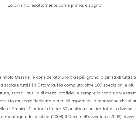
“L’alpinismo, esattamente come prima, è sogno”.
hold Messner è considerato uno tra i più grandi alpinisti di tutti i te
e a scalare tutti i 14 Ottomila. Ha compiuto oltre 100 spedizioni e p
natura, senza l'ausilio di mezzi artificiali e sempre in condizioni est
cuito museale dedicato a tutti gli aspetti della montagna che si art
llo di Brunico. È autore di oltre 50 pubblicazioni tradotte in diverse 
 montagna del destino (2008), Il Duca dell'avventura (2009), Avventu