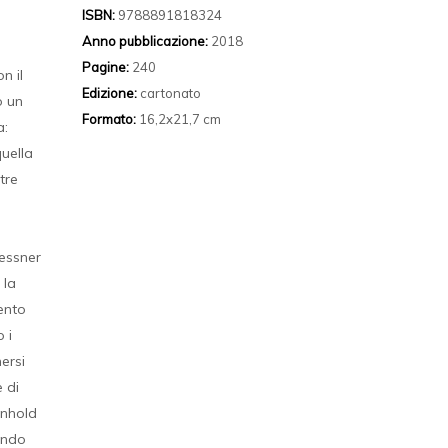
ISBN:
9788891818324
Anno pubblicazione:
2018
Pagine:
240
n il
Edizione:
cartonato
o un
Formato:
16,2x21,7 cm
a:
quella
tre
Messner
 la
mento
 i
ersi
e di
inhold
rando