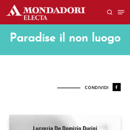
Skip
Men
to
search
main
content
Paradise il non luogo
CONDIVIDI